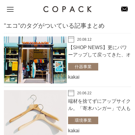
"エコ"のタグがついている記事まとめ
20.08.12
【SHOP NEWS】更にパワ
ーアップして戻ってきた、オ
ッシュマンズ原宿店様
什器事業
kakai
20.06.22
端材を捨てずにアップサイク
ル。「寄木ハンガー」で人も
服も心地よく
環境事業
kakai