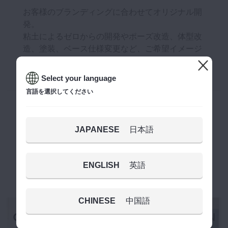
お客様のブランディングに合わせてオリジナル開
発。
粘土によるゼロからの開発やポーズ改造、体型改
造、塗装、ベース仕様変更など、ご希望イメージ
と予算に合わせて最適なマネキンを制作。
Select your language
言語を選択してください
JAPANESE
日本語
おしゃれな什器の企画・製造・販売
SHOP COPACKで什器を探す
ENGLISH
英語
CHINESE
中国語